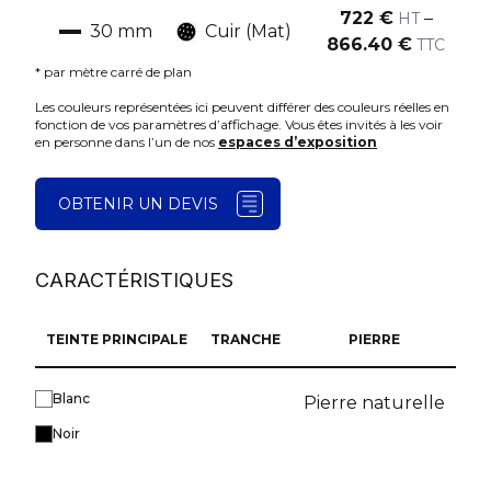
722
€
–
HT
30
mm
Cuir (Mat)
866.40
€
TTC
* par mètre carré de plan
Les couleurs représentées ici peuvent différer des couleurs réelles en
fonction de vos paramètres d’affichage. Vous êtes invités à les voir
en personne dans l’un de nos
espaces d’exposition
OBTENIR UN DEVIS
CARACTÉRISTIQUES
TEINTE PRINCIPALE
TRANCHE
PIERRE
Blanc
Pierre naturelle
Noir