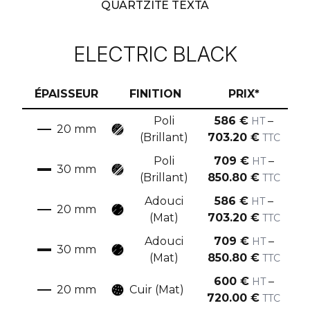
QUARTZITE TEXTA
ELECTRIC BLACK
ÉPAISSEUR
FINITION
PRIX*
Poli
586
€
–
HT
20
mm
(Brillant)
703.20
€
TTC
Poli
709
€
–
HT
30
mm
(Brillant)
850.80
€
TTC
Adouci
586
€
–
HT
20
mm
(Mat)
703.20
€
TTC
Adouci
709
€
–
HT
30
mm
(Mat)
850.80
€
TTC
600
€
–
HT
20
mm
Cuir (Mat)
720.00
€
TTC