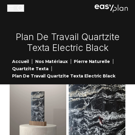
Materiaux
Plan De Travail Quartzite
Accessoires
Texta Electric Black
Entretiens
|
|
|
Accueil
Nos Matériaux
Pierre Naturelle
Réalisations
|
Quartzite Texta
Nouveautés
Plan De Travail Quartzite Texta Electric Black
Showrooms
Contact
Devis en ligne