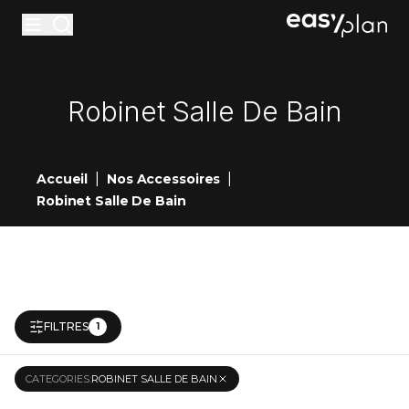
Materiaux
Robinet Salle De Bain
Accessoires
Entretiens
|
|
Accueil
Nos Accessoires
Réalisations
Robinet Salle De Bain
Nouveautés
Showrooms
Contact
FILTRES
1
Devis en ligne
CATEGORIES
:
ROBINET SALLE DE BAIN