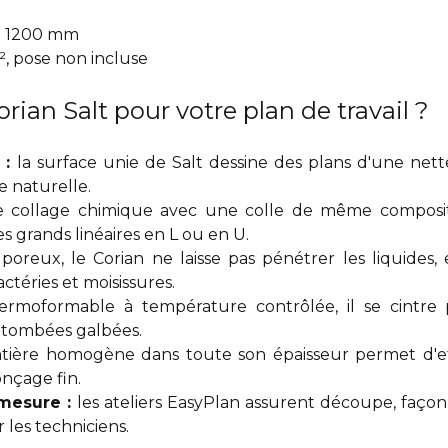
x 1200 mm
², pose non incluse
orian Salt pour votre plan de travail ?
 :
la surface unie de Salt dessine des plans d'une net
e naturelle.
e collage chimique avec une colle de même composit
es grands linéaires en L ou en U.
poreux, le Corian ne laisse pas pénétrer les liquides, 
ctéries et moisissures.
ermoformable à température contrôlée, il se cintre
etombées galbées.
tière homogène dans toute son épaisseur permet d'eff
onçage fin.
 mesure :
les ateliers EasyPlan assurent découpe, faço
 les techniciens.