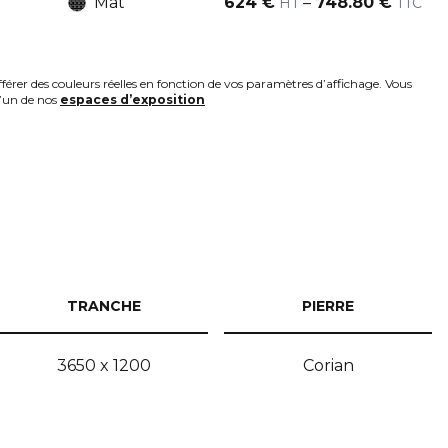
Mat
624
€
–
748.80
€
HT
TTC
fférer des couleurs réelles en fonction de vos paramètres d’affichage. Vous
l’un de nos
espaces d’exposition
TRANCHE
PIERRE
3650 x 1200
Corian