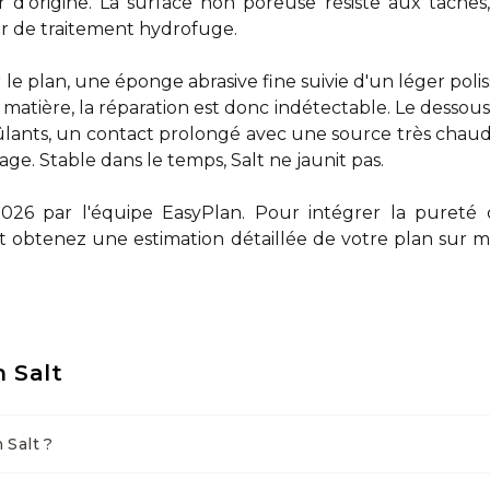
r d'origine. La surface non poreuse résiste aux taches
ter de traitement hydrofuge.
e plan, une éponge abrasive fine suivie d'un léger polissa
 matière, la réparation est donc indétectable. Le dessous
rûlants, un contact prolongé avec une source très chau
e. Stable dans le temps, Salt ne jaunit pas.
2026 par l'équipe EasyPlan. Pour intégrer la pureté 
t obtenez une estimation détaillée de votre plan sur 
n Salt
 Salt ?