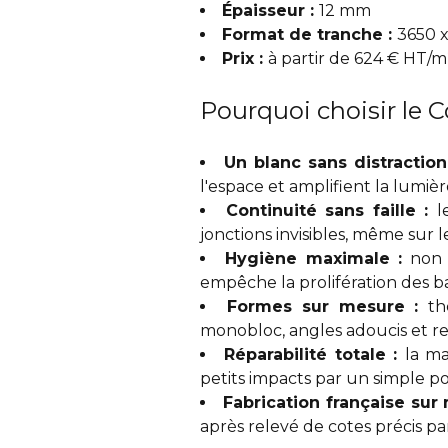
Épaisseur :
12 mm
Format de tranche :
3650 
Prix :
à partir de 624 € HT/m
Pourquoi choisir le C
Un blanc sans distraction
l'espace et amplifient la lumièr
Continuité sans faille :
l
jonctions invisibles, même sur l
Hygiène maximale :
non 
empêche la prolifération des ba
Formes sur mesure :
th
monobloc, angles adoucis et r
Réparabilité totale :
la ma
petits impacts par un simple p
Fabrication française sur
après relevé de cotes précis par