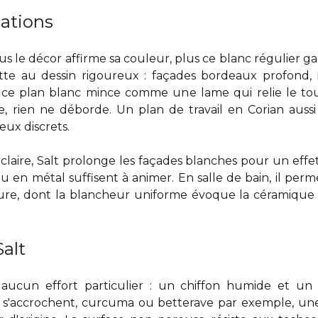
iations
lus le décor affirme sa couleur, plus ce blanc régulier ga
te au dessin rigoureux : façades bordeaux profond, 
 et ce plan blanc mince comme une lame qui relie le to
ce, rien ne déborde. Un
plan de travail en Corian
aussi
ux discrets.
claire, Salt prolonge les façades blanches pour un effe
u en métal suffisent à animer. En salle de bain, il pe
ture, dont la blancheur uniforme évoque la céramique
Salt
aucun effort particulier : un chiffon humide et u
ui s'accrochent, curcuma ou betterave par exemple, u