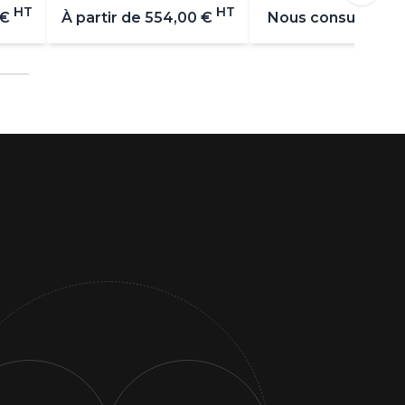
HT
HT
 €
À partir de
554,00 €
Nous consulter