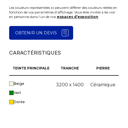
Les couleurs représentées ici peuvent différer des couleurs réelles en
fonction de vos paramètres d’affichage. Vous êtes invités à les voir
en personne dans l’un de nos
espaces d’exposition
OBTENIR UN DEVIS
CARACTÉRISTIQUES
TEINTE PRINCIPALE
TRANCHE
PIERRE
Beige
3200 x 1400
Céramique
Vert
Dorée