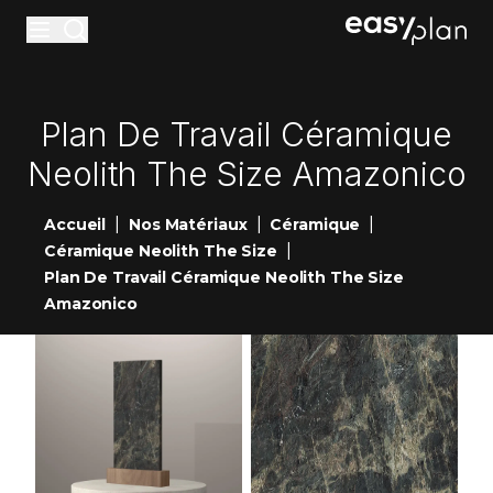
Materiaux
Plan De Travail Céramique
Accessoires
Neolith The Size Amazonico
Entretiens
|
|
|
Accueil
Nos Matériaux
Céramique
Réalisations
|
Céramique Neolith The Size
Nouveautés
Plan De Travail Céramique Neolith The Size
Amazonico
Showrooms
Contact
Devis en ligne