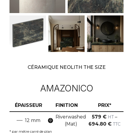
CÉRAMIQUE NEOLITH THE SIZE
AMAZONICO
ÉPAISSEUR
FINITION
PRIX*
Riverwashed
579
€
–
HT
12
mm
(Mat)
694.80
€
TTC
* par mètre carré de plan