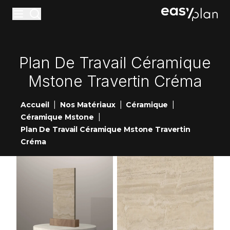
Materiaux
Plan De Travail Céramique
Accessoires
Mstone Travertin Créma
Entretiens
|
|
|
Accueil
Nos Matériaux
Céramique
Réalisations
|
Céramique Mstone
Nouveautés
Plan De Travail Céramique Mstone Travertin
Créma
Showrooms
Contact
Devis en ligne