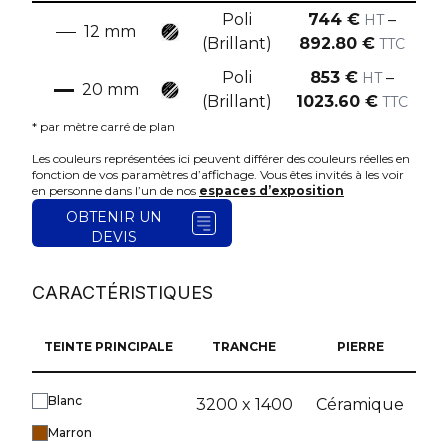
Poli
744
€
–
HT
12
mm
(Brillant)
892.80
€
TTC
Poli
853
€
–
HT
20
mm
(Brillant)
1023.60
€
TTC
* par mètre carré de plan
Les couleurs représentées ici peuvent différer des couleurs réelles en
fonction de vos paramètres d’affichage. Vous êtes invités à les voir
en personne dans l’un de nos
espaces d’exposition
OBTENIR UN
DEVIS
CARACTÉRISTIQUES
TEINTE PRINCIPALE
TRANCHE
PIERRE
Blanc
3200 x 1400
Céramique
Marron