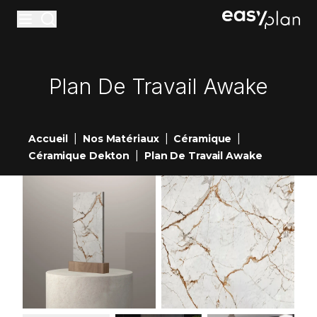
Materiaux
Plan De Travail Awake
Accessoires
Entretiens
|
|
|
Accueil
Nos Matériaux
Céramique
Réalisations
|
Céramique Dekton
Plan De Travail Awake
Nouveautés
Showrooms
Contact
Devis en ligne