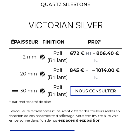
QUARTZ SILESTONE
VICTORIAN SILVER
ÉPAISSEUR
FINITION
PRIX*
Poli
672
€
–
806.40
€
HT
12
mm
(Brillant)
TTC
Poli
845
€
–
1014.00
€
HT
20
mm
(Brillant)
TTC
Poli
30
mm
NOUS CONSULTER
(Brillant)
* par mètre carré de plan
Les couleurs représentées ici peuvent différer des couleurs réelles en
fonction de vos paramètres d’affichage. Vous êtes invités à les voir
en personne dans l’un de nos
espaces d’exposition