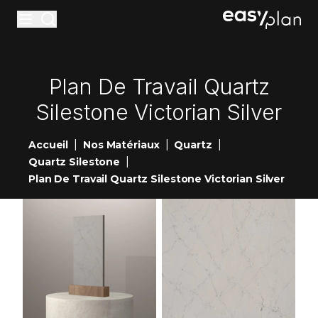
Materiaux
Plan De Travail Quartz
Accessoires
Silestone Victorian Silver
Entretiens
|
|
|
Accueil
Nos Matériaux
Quartz
Réalisations
|
Quartz Silestone
Nouveautés
Plan De Travail Quartz Silestone Victorian Silver
Showrooms
Contact
Devis en ligne