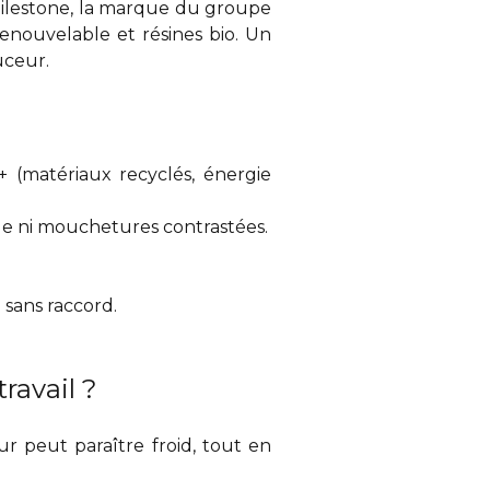
ilestone
, la marque du groupe
enouvelable et résines bio. Un
uceur.
 (matériaux recyclés, énergie
age ni mouchetures contrastées.
 sans raccord.
ravail ?
r peut paraître froid, tout en