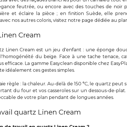
ance feutrée, ou encore avec des touches de noir p
lumière et éclaire la pièce ; en finition Suède, elle p
ec nos autres coloris, visitez notre page dédiée au
pla
 Linen Cream
tz Linen Cream est un jeu d'enfant : une éponge douce
r l'homogénéité du beige. Face à une tache tenace, caf
 plus efficace. La gamme Easyclean disponible chez EasyP
e idéalement ces gestes simples.
ie règle : la chaleur. Au-delà de 150 °C, le quartz peut
tant du four et vos casseroles sur un dessous-de-plat. C
peccable de votre plan pendant de longues années.
ravail quartz Linen Cream
n de travail en quartz Linen Cream ?