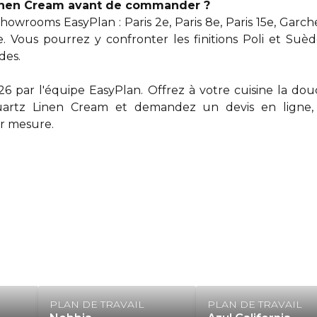
Linen Cream avant de commander ?
wrooms EasyPlan : Paris 2e, Paris 8e, Paris 15e, Garches
 Vous pourrez y confronter les finitions Poli et Suède
des.
026 par l'équipe EasyPlan. Offrez à votre cuisine la d
uartz Linen Cream et
demandez un devis en ligne
r mesure.
PLAN DE TRAVAIL
PLAN DE TRAVAIL