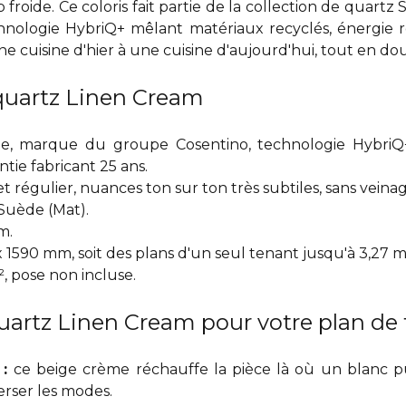
roide. Ce coloris fait partie de la collection de
quartz S
nologie HybriQ+ mêlant matériaux recyclés, énergie r
une cuisine d'hier à une cuisine d'aujourd'hui, tout en do
 quartz Linen Cream
ne, marque du groupe Cosentino, technologie HybriQ+
ntie fabricant 25 ans.
 régulier, nuances ton sur ton très subtiles, sans vein
 Suède (Mat).
m.
 1590 mm, soit des plans d'un seul tenant jusqu'à 3,27 m
², pose non incluse.
uartz Linen Cream pour votre plan de t
 :
ce beige crème réchauffe la pièce là où un blanc pu
erser les modes.