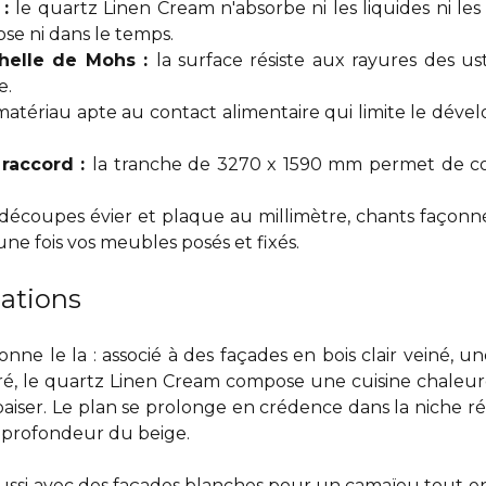
 :
le quartz Linen Cream n'absorbe ni les liquides ni 
ose ni dans le temps.
chelle de Mohs :
la surface résiste aux rayures des u
e.
matériau apte au contact alimentaire qui limite le déve
 raccord :
la tranche de 3270 x 1590 mm permet de cou
découpes évier et plaque au millimètre, chants façonné
une fois vos meubles posés et fixés.
iations
nne le la : associé à des façades en bois clair veiné, u
ré, le quartz Linen Cream compose une cuisine chaleu
iser. Le plan se prolonge en crédence dans la niche rétr
a profondeur du beige.
aussi avec des façades blanches pour un camaïeu tout en