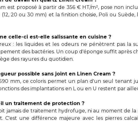
am est proposé à partir de 356 € HT/m², pose non inclus
r (12, 20 ou 30 mm) et la finition choisie, Poli ou Suède, l
e celle-ci est-elle salissante en cuisine ?
eux : les liquides et les odeurs ne pénètrent pas la s
oppement des bactéries. Un coup d'éponge suffit après c
tège des rayures du quotidien.
ngueur possible sans joint en Linen Cream ?
90 mm, ce coloris permet un plan d'un seul tenant ju
jonctions des implantations en L ou en U restent par aill
il un traitement de protection ?
t jamais de traitement hydrofuge, ni au moment de la p
. C'est une différence majeure avec les pierres calcai