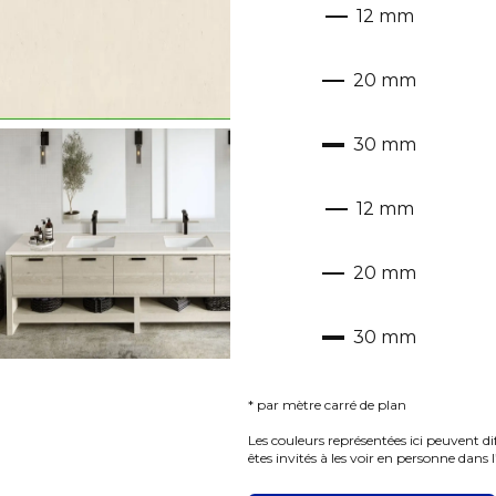
12
mm
20
mm
30
mm
12
mm
20
mm
30
mm
* par mètre carré de plan
Les couleurs représentées ici peuvent di
êtes invités à les voir en personne dans 