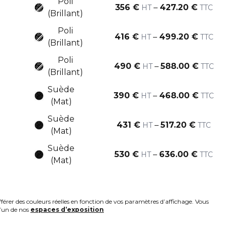
Poli
356
€
–
427.20
€
HT
TTC
(Brillant)
Poli
416
€
–
499.20
€
HT
TTC
(Brillant)
Poli
490
€
–
588.00
€
HT
TTC
(Brillant)
Suède
390
€
–
468.00
€
HT
TTC
(Mat)
Suède
431
€
–
517.20
€
HT
TTC
(Mat)
Suède
530
€
–
636.00
€
HT
TTC
(Mat)
fférer des couleurs réelles en fonction de vos paramètres d’affichage. Vous
l’un de nos
espaces d’exposition