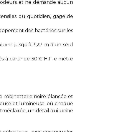
les odeurs et ne demande aucun
stensiles du quotidien, gage de
loppement des bactéries sur les
vrir jusqu'à 3,27 m d'un seul
s à partir de 30 € HT le mètre
ne robinetterie noire élancée et
reuse et lumineuse, où chaque
oéclairée, un détail qui unifie
 délicatesse, avec des meubles