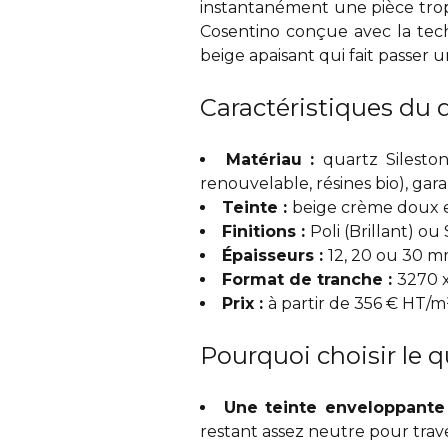
instantanément une pièce trop f
Cosentino conçue avec la tech
beige apaisant qui fait passer 
Caractéristiques du
Matériau :
quartz Silesto
renouvelable, résines bio), gara
Teinte :
beige crème doux et
Finitions :
Poli (Brillant) ou
Épaisseurs :
12, 20 ou 30 m
Format de tranche :
3270 x
Prix :
à partir de 356 € HT/m
Pourquoi choisir le q
Une teinte enveloppante
restant assez neutre pour trav