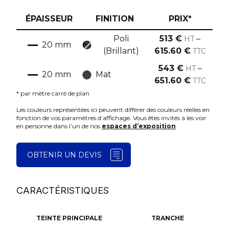
ÉPAISSEUR
FINITION
PRIX*
Poli
513
€
–
HT
20
mm
(Brillant)
615.60
€
TTC
543
€
–
HT
20
mm
Mat
651.60
€
TTC
* par mètre carré de plan
Les couleurs représentées ici peuvent différer des couleurs réelles en
fonction de vos paramètres d’affichage. Vous êtes invités à les voir
en personne dans l’un de nos
espaces d’exposition
OBTENIR UN DEVIS
CARACTÉRISTIQUES
TEINTE PRINCIPALE
TRANCHE