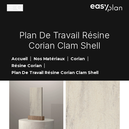
Materiaux
Plan De Travail Résine
Accessoires
Corian Clam Shell
Entretiens
|
|
|
Accueil
Nos Matériaux
Corian
Réalisations
|
Résine Corian
Nouveautés
Plan De Travail Résine Corian Clam Shell
Showrooms
Contact
Devis en ligne