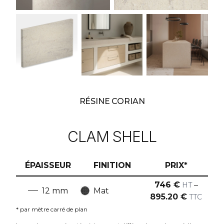
RÉSINE CORIAN
CLAM SHELL
ÉPAISSEUR
FINITION
PRIX*
746
€
–
HT
12
mm
Mat
895.20
€
TTC
* par mètre carré de plan