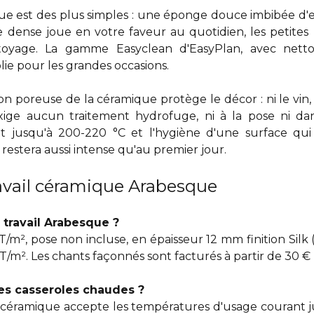
ue est des plus simples : une éponge douce imbibée d'eau
 dense joue en votre faveur au quotidien, les petites 
toyage. La gamme Easyclean d'EasyPlan, avec nett
lie pour les grandes occasions.
n poreuse de la céramique protège le décor : ni le vin, ni
exige aucun traitement hydrofuge, ni à la pose ni da
t jusqu'à 200-220 °C et l'hygiène d'une surface qui
f restera aussi intense qu'au premier jour.
ravail céramique Arabesque
e travail Arabesque ?
m², pose non incluse, en épaisseur 12 mm finition Silk
HT/m². Les chants façonnés sont facturés à partir de 30 € 
des casseroles chaudes ?
la céramique accepte les températures d'usage courant j