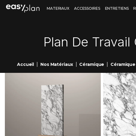
MATERIAUX
ACCESSOIRES
ENTRETIENS
R
Nos
Nos
Materiaux
Accessoires
Plan De Travail
Quartz
Robinet salle de bain
Pierre naturelle
Mitigeur
Quartz Mstone
Granit
|
|
|
Accueil
Nos Matériaux
Céramique
Céramique 
Vasque salle de bain
Cuve
Quartz Compac
Granit Sensa
Quartz Silestone
Granit Texta
Vidage automatique
Évier
Marbre
salle de bain
Corian
Marbre Texta
Résine Corian
Quartzite
Bonde clic-clac salle
Quartzite Sensa
de bain
Quartzite Texta
Vidage