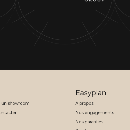
e
Easyplan
r un showroom
A propos
ontacter
Nos engagements
Nos garanties