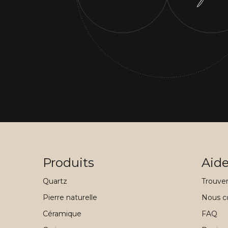
Produits
Aid
Quartz
Trouve
Pierre naturelle
Nous c
Céramique
FAQ