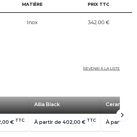
MATIÈRE
PRIX TTC
Inox
342.00
€
REVENIR À LA LISTE
Allia Black
Cerami douc
TTC
TTC
,00 €
À partir de
402,00 €
À partir de
3