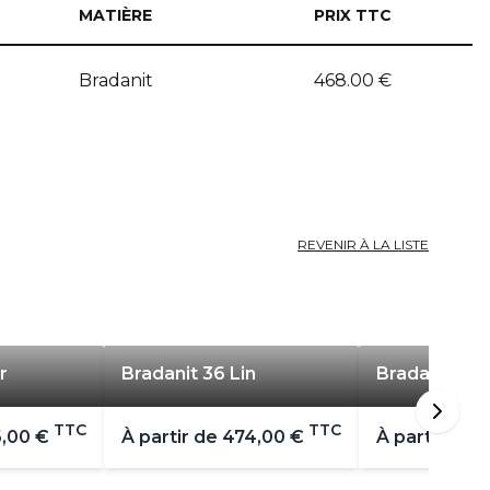
MATIÈRE
PRIX TTC
Bradanit
468.00
€
REVENIR À LA LISTE
r
Bradanit 36 Lin
Bradanit 51 G
TTC
TTC
,00 €
À partir de
474,00 €
À partir de
4