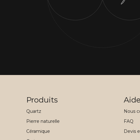
Produits
Aid
Quartz
Nous c
Pierre naturelle
FAQ
Céramique
Devis e