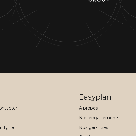
e
Easyplan
ontacter
A propos
Nos engagements
n ligne
Nos garanties