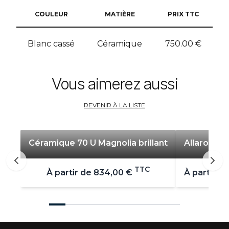
COULEUR
MATIÈRE
PRIX TTC
Blanc cassé
Céramique
750.00
€
Vous aimerez aussi
REVENIR À LA LISTE
Céramique 70 U Magnolia brillant
Allaro V74
TTC
À partir de
834,00 €
À partir de