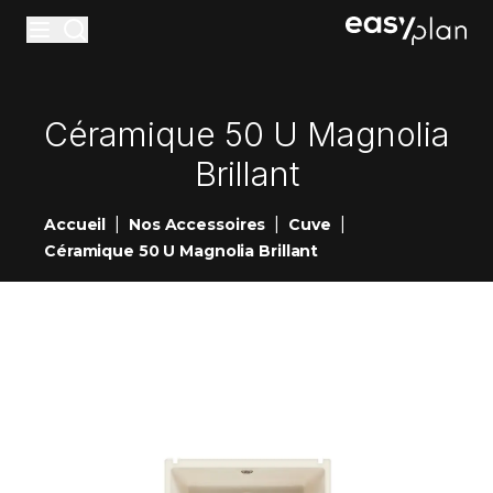
Materiaux
Céramique 50 U Magnolia
Accessoires
Brillant
Entretiens
|
|
|
Accueil
Nos Accessoires
Cuve
Réalisations
Céramique 50 U Magnolia Brillant
Nouveautés
Showrooms
Contact
Devis en ligne